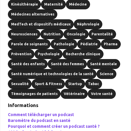
Kinésithérapie
Maternité
Médecine
Médecines alternatives
MedTech et dispositifs médicaux
Néphrologie
Neurosciences
Nutrition
Oncologie
Parentalité
Parole de soignants
Pathologie
Pédiatrie
Pharma
Prévention
Psychologie
Recherche clinique
Santé des enfants
Santé des femmes
Santé mentale
Santé numérique et technologies de la santé
Science
Sexualité
Sport & Fitness
Startup
Tabac
Témoignages de patients
Vétérinaire
Votre santé
Informations
Comment télécharger un podcast
Baromètre du podcast en santé
Pourquoi et comment créer un podcast santé ?