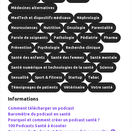
Médecines alternatives
MedTech et dispositifs médicaux
Néphrologie
Neurosciences
Nutrition
Oncologie
Parentalité
Parole de soignants
Pathologie
Pédiatrie
Pharma
Prévention
Psychologie
Recherche clinique
Santé des enfants
Santé des femmes
Santé mentale
Santé numérique et technologies de la santé
Science
Sexualité
Sport & Fitness
Startup
Tabac
Témoignages de patients
Vétérinaire
Votre santé
Informations
Comment télécharger un podcast
Baromètre du podcast en santé
Pourquoi et comment créer un podcast santé ?
100 Podcasts Santé à écouter