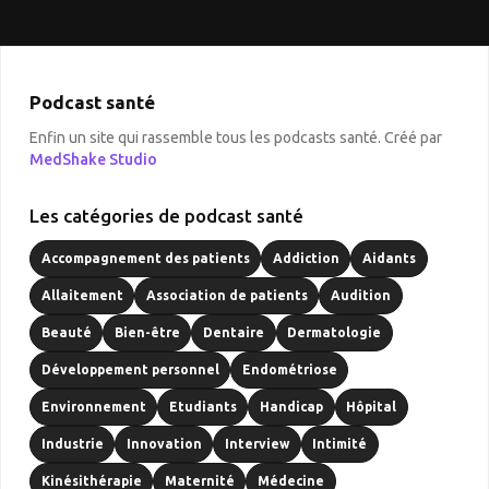
Podcast santé
Enfin un site qui rassemble tous les podcasts santé. Créé par
MedShake Studio
Les catégories de podcast santé
Accompagnement des patients
Addiction
Aidants
Allaitement
Association de patients
Audition
Beauté
Bien-être
Dentaire
Dermatologie
Développement personnel
Endométriose
Environnement
Etudiants
Handicap
Hôpital
Industrie
Innovation
Interview
Intimité
Kinésithérapie
Maternité
Médecine