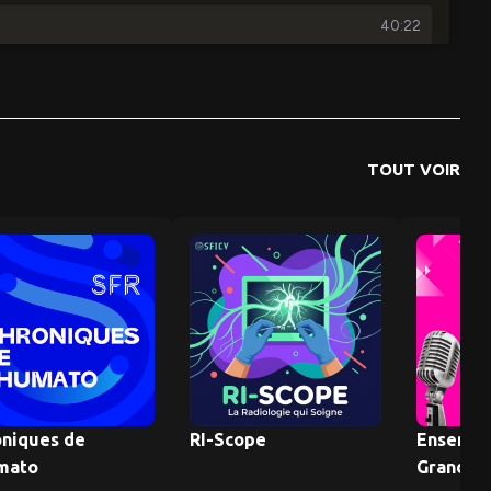
TOUT VOIR
oniques de
RI-Scope
Ensembl
mato
Grandir 