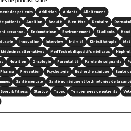
ies de podcast santé
ent des patients
Addiction
Aidants
Allaitement
de patients
Audition
Beauté
Bien-être
Dentaire
Dermato
nt personnel
Endométriose
Environnement
Etudiants
Hand
ndustrie
Innovation
Interview
Intimité
Kinésithérapie
Mat
Médecines alternatives
MedTech et dispositifs médicaux
Néphrol
es
Nutrition
Oncologie
Parentalité
Parole de soignants
P
Pharma
Prévention
Psychologie
Recherche clinique
Santé d
emmes
Santé mentale
Santé numérique et technologies de la sant
Sport & Fitness
Startup
Tabac
Témoignages de patients
Vét