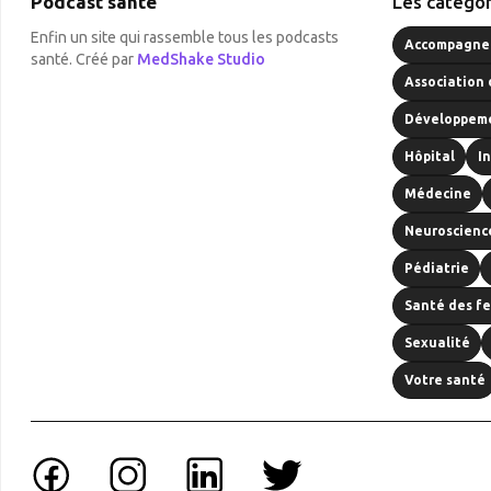
Podcast santé
Les catégor
Enfin un site qui rassemble tous les podcasts
Accompagnem
santé. Créé par
MedShake Studio
Association 
Développeme
Hôpital
I
Médecine
Neuroscienc
Pédiatrie
Santé des f
Sexualité
Votre santé