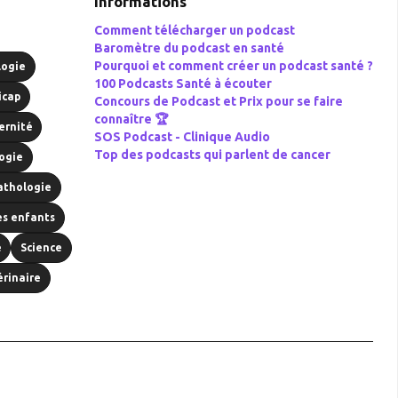
Informations
Comment télécharger un podcast
Baromètre du podcast en santé
Pourquoi et comment créer un podcast santé ?
logie
100 Podcasts Santé à écouter
icap
Concours de Podcast et Prix pour se faire
connaître 🏆
ernité
SOS Podcast -
Clinique Audio
Top des podcasts qui parlent de cancer
ogie
athologie
es enfants
é
Science
érinaire