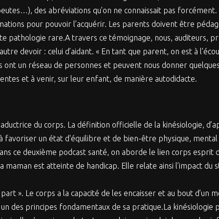
tes…), des abréviations qu’on ne connaissait pas forcément. » Ai
ations pour pouvoir l’acquérir. Les parents doivent être péda
te pathologie rare.A travers ce témoignage, nous, auditeurs, pr
autre devoir : celui d’aidant. « En tant que parent, on est à l’éc
s ont un réseau de personnes et peuvent nous donner quelques 
ntes et à venir, sur leur enfant, de manière autodidacte.
ctrice du corps. La définition officielle de la kinésiologie, d’ap
 à favoriser un état d'équilibre et de bien-être physique, menta
dans ce deuxième podcast santé, on aborde le lien corps esprit d
maman est atteinte de handicap. Elle relate ainsi l’impact du 
 part ». Le corps a la capacité de les encaisser et au bout d’u
, un des principes fondamentaux de sa pratique.La kinésiologie 