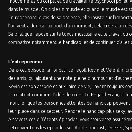
mouvements du corps, et de travailler le psychocorporel. Ain
dans le muscle. On cible un muscle et quand le muscle est str
En reprenant le cas de sa patiente, elle insiste sur l’importa
l’on veut aider, car au bout d’un moment, cela créera un dés
Sa pratique repose sur le tonus musculaire et le travail du 
combattre notamment le handicap, et de continuer d’aller d
L’entrepreneur
Dans cet épisode, la fondatrice reçoit Kevin et Valentin, 
des amis, qui ajoutent une note pleine d’humour et d’authenti
Kevin est son associé et auxiliaire de vie, l’ayant toujours 
Ils relatent comment l’idée de créer Le Regard Français leur 
montrer que les personnes atteintes de handicap peuvent fa
leur place dans ce secteur. Rendre le handicap plus sexy, a
A travers ces différents épisodes, vous trouverez assuréme
retrouver tous les épisodes sur Apple podcast, Deezer, Sp