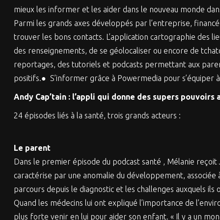
mieux les informer et les aider dans le nouveau monde dans
Parmi les grands axes développés par l’entreprise, financ
trouver les bons contacts. L’application cartographie des li
des renseignements, de se géolocaliser ou encore de tchat
reportages, des tutoriels et podcasts permettant aux paren
positifs.● S’informer grâce à Powermedia pour s’équiper à 
Andy Cap’tain : l’appli qui donne des supers pouvoirs 
24 épisodes liés à la santé, trois grands acteurs :
Le parent
Dans le premier épisode du podcast santé , Mélanie reçoit 
caractérise par une anomalie du développement, associée à
parcours depuis le diagnostic et les challenges auxquels ils
Quand les médecins lui ont expliqué l’importance de l’envir
plus forte venir en lui pour aider son enfant. « Il y a un 