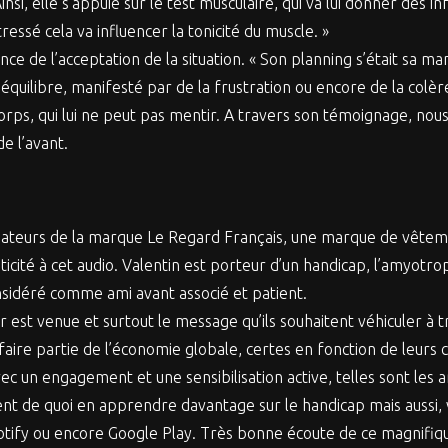
si, elle s’appuie sur le test musculaire, qui va lui donner des 
essé cela va influencer la tonicité du muscle. »
nce de l’acceptation de la situation. « Son planning s’était sa ma
équilibre, manifesté par de la frustration ou encore de la colèr
corps, qui lui ne peut pas mentir. A travers son témoignage, nou
e l’avant.
créateurs de la marque Le Regard Français, une marque de vêtem
cité à cet audio. Valentin est porteur d’un handicap, l’amyotrophi
considéré comme ami avant associé et patient.
est venue et surtout le message qu’ils souhaitent véhiculer à tra
ire partie de l’économie globale, certes en fonction de leurs c
vec un engagement et une sensibilisation active, telles sont le
nt de quoi en apprendre davantage sur le handicap mais aussi, 
otify ou encore Google Play. Très bonne écoute de ce magnifiqu