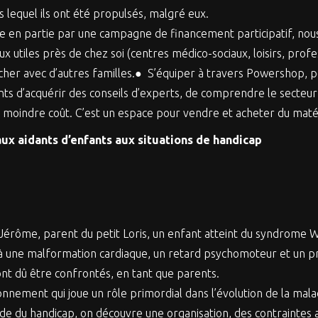
 lequel ils ont été propulsés, malgré eux.
ée en partie par une campagne de financement participatif, no
eux utiles près de chez soi (centres médico-sociaux, loisirs, pro
cher avec d’autres familles.● S’équiper à travers Powershop, 
ts d’acquérir des conseils d’experts, de comprendre le secteur
moindre coût. C’est un espace pour vendre et acheter du matéri
aux aidants d’enfants aux situations de handicap
Jérôme, parent du petit Loris, un enfant atteint du syndrome W
 une malformation cardiaque, un retard psychomoteur et un pro
 ont dû être confrontés, en tant que parents.
onnement qui joue un rôle primordial dans l’évolution de la mala
monde du handicap, on découvre une organisation, des contraintes