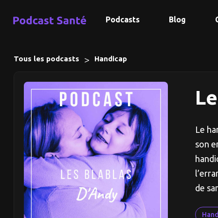
Podcasts
Blog
>
Tous les podcasts
Handicap
Le
Le han
son e
handi
l’err
de sa
Hand