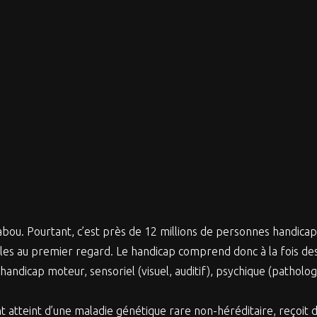
tabou. Pourtant, c’est près de 12 millions de personnes handi
tectables au premier regard. Le handicap comprend donc à la fois
handicap moteur, sensoriel (visuel, auditif), psychique (patholog
t atteint d’une maladie génétique rare non-héréditaire, reçoit 