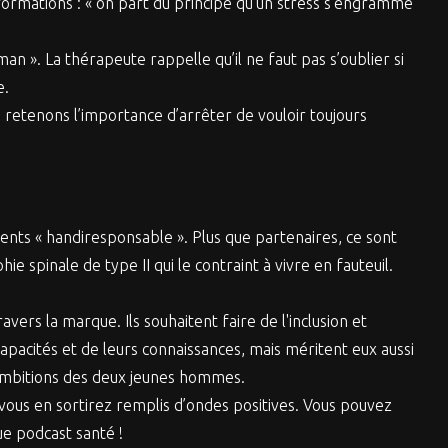
informations : « on part du principe qu’un stress s’engramme
man ». La thérapeute rappelle qu’il ne faut pas s’oublier si
e.
s retenons l’importance d’arrêter de vouloir toujours
ents « handiresponsable ». Plus que partenaires, ce sont
e spinale de type II qui le contraint à vivre en fauteuil.
vers la marque. Ils souhaitent faire de l'inclusion et
apacités et de leurs connaissances, mais méritent eux aussi
s ambitions des deux jeunes hommes.
vous en sortirez remplis d’ondes positives. Vous pouvez
e podcast santé !