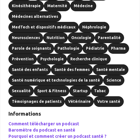
Kinésithérapie
Maternité
Médecine
Médecines alternatives
MedTech et dispositifs médicaux
Néphrologie
Neurosciences
Nutrition
Oncologie
Parentalité
Parole de soignants
Pathologie
Pédiatrie
Pharma
Prévention
Psychologie
Recherche clinique
Santé des enfants
Santé des femmes
Santé mentale
Santé numérique et technologies de la santé
Science
Sexualité
Sport & Fitness
Startup
Tabac
Témoignages de patients
Vétérinaire
Votre santé
Informations
Comment télécharger un podcast
Baromètre du podcast en santé
Pourquoi et comment créer un podcast santé ?