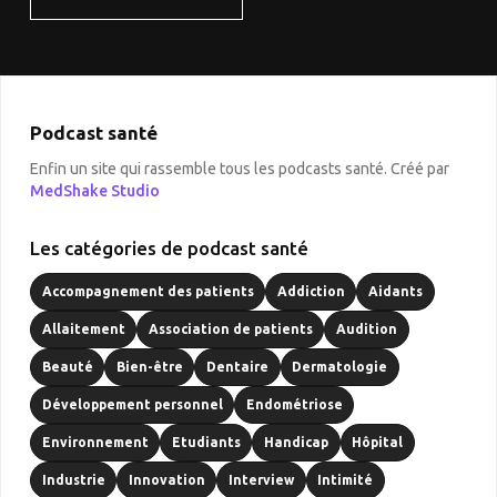
Podcast santé
Enfin un site qui rassemble tous les podcasts santé. Créé par
MedShake Studio
Les catégories de podcast santé
Accompagnement des patients
Addiction
Aidants
Allaitement
Association de patients
Audition
Beauté
Bien-être
Dentaire
Dermatologie
Développement personnel
Endométriose
Environnement
Etudiants
Handicap
Hôpital
Industrie
Innovation
Interview
Intimité