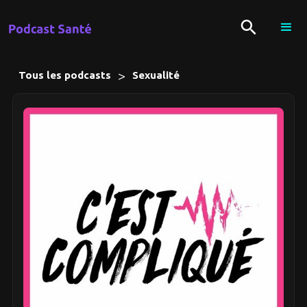
>
Tous les podcasts
Sexualité