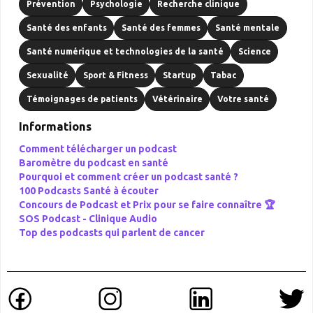
Prévention
Psychologie
Recherche clinique
Santé des enfants
Santé des femmes
Santé mentale
Santé numérique et technologies de la santé
Science
Sexualité
Sport & Fitness
Startup
Tabac
Témoignages de patients
Vétérinaire
Votre santé
Informations
Comment télécharger un podcast
Baromètre du podcast en santé
Pourquoi et comment créer un podcast santé ?
100 Podcasts Santé à écouter
Concours de Podcast et Prix pour se faire connaître 🏆
SOS Podcast -
Clinique Audio
Top des podcasts qui parlent de cancer