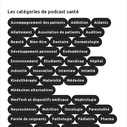
Les catégories de podcast santé
Accompagnement des patients
Addiction
Aidants
Allaitement
Association de patients
Audition
Beauté
Bien-être
Dentaire
Dermatologie
Développement personnel
Endométriose
Environnement
Etudiants
Handicap
Hôpital
Industrie
Innovation
Interview
Intimité
Kinésithérapie
Maternité
Médecine
Médecines alternatives
MedTech et dispositifs médicaux
Néphrologie
Neurosciences
Nutrition
Oncologie
Parentalité
Parole de soignants
Pathologie
Pédiatrie
Pharma