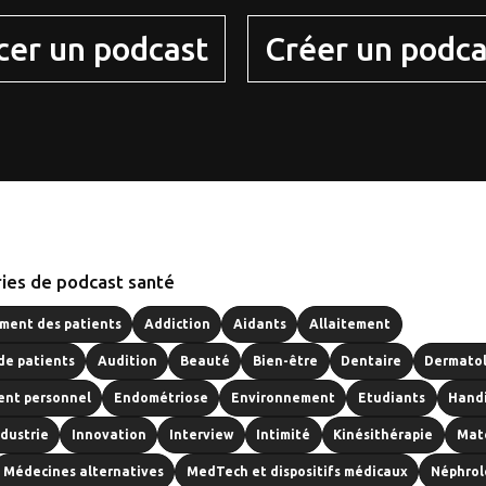
cer un podcast
Créer un podca
ies de podcast santé
ent des patients
Addiction
Aidants
Allaitement
de patients
Audition
Beauté
Bien-être
Dentaire
Dermato
nt personnel
Endométriose
Environnement
Etudiants
Hand
ndustrie
Innovation
Interview
Intimité
Kinésithérapie
Mat
Médecines alternatives
MedTech et dispositifs médicaux
Néphrol