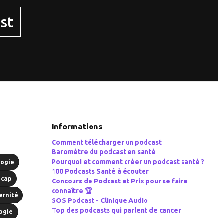
st
Informations
Comment télécharger un podcast
Baromètre du podcast en santé
Pourquoi et comment créer un podcast santé ?
logie
100 Podcasts Santé à écouter
icap
Concours de Podcast et Prix pour se faire
connaître 🏆
ernité
SOS Podcast -
Clinique Audio
Top des podcasts qui parlent de cancer
ogie