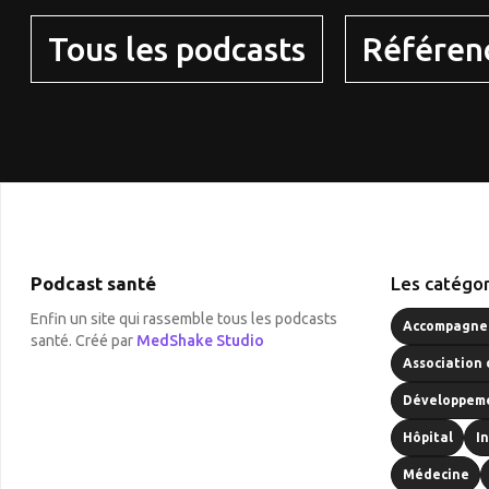
Tous les podcasts
Référen
Podcast santé
Les catégor
Enfin un site qui rassemble tous les podcasts
Accompagnem
santé. Créé par
MedShake Studio
Association 
Développeme
Hôpital
I
Médecine