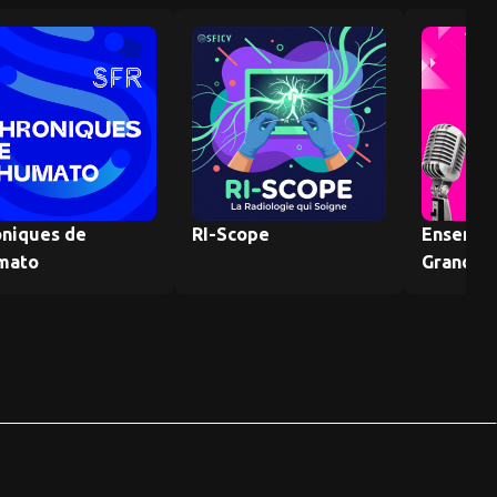
oniques de
RI-Scope
Ensembl
mato
Grandir 