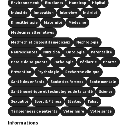
Environnement
Etudiants
Handicap
Hôpital
Industrie
Innovation
Interview
Intimité
Kinésithérapie
Maternité
Médecine
Médecines alternatives
MedTech et dispositifs médicaux
Néphrologie
Neurosciences
Nutrition
Oncologie
Parentalité
Parole de soignants
Pathologie
Pédiatrie
Pharma
Prévention
Psychologie
Recherche clinique
Santé des enfants
Santé des femmes
Santé mentale
Santé numérique et technologies de la santé
Science
Sexualité
Sport & Fitness
Startup
Tabac
Témoignages de patients
Vétérinaire
Votre santé
Informations