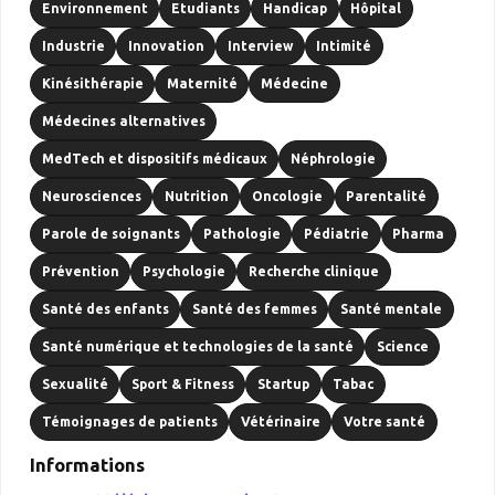
Environnement
Etudiants
Handicap
Hôpital
Industrie
Innovation
Interview
Intimité
Kinésithérapie
Maternité
Médecine
Médecines alternatives
MedTech et dispositifs médicaux
Néphrologie
Neurosciences
Nutrition
Oncologie
Parentalité
Parole de soignants
Pathologie
Pédiatrie
Pharma
Prévention
Psychologie
Recherche clinique
Santé des enfants
Santé des femmes
Santé mentale
Santé numérique et technologies de la santé
Science
Sexualité
Sport & Fitness
Startup
Tabac
Témoignages de patients
Vétérinaire
Votre santé
Informations