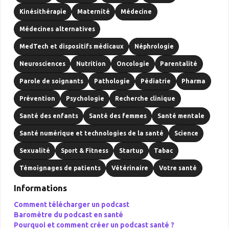
Kinésithérapie
Maternité
Médecine
Médecines alternatives
MedTech et dispositifs médicaux
Néphrologie
Neurosciences
Nutrition
Oncologie
Parentalité
Parole de soignants
Pathologie
Pédiatrie
Pharma
Prévention
Psychologie
Recherche clinique
Santé des enfants
Santé des femmes
Santé mentale
Santé numérique et technologies de la santé
Science
Sexualité
Sport & Fitness
Startup
Tabac
Témoignages de patients
Vétérinaire
Votre santé
Informations
Comment télécharger un podcast
Baromètre du podcast en santé
Pourquoi et comment créer un podcast santé ?