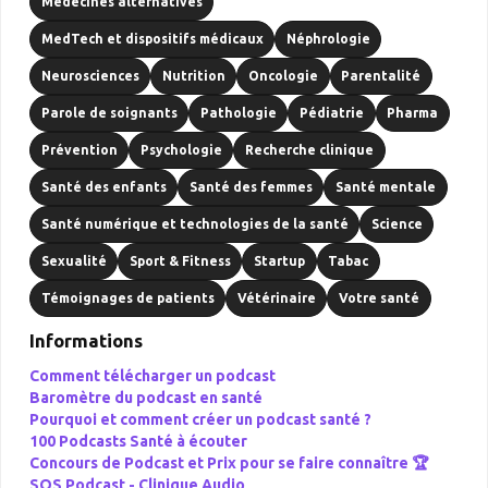
Médecines alternatives
MedTech et dispositifs médicaux
Néphrologie
Neurosciences
Nutrition
Oncologie
Parentalité
Parole de soignants
Pathologie
Pédiatrie
Pharma
Prévention
Psychologie
Recherche clinique
Santé des enfants
Santé des femmes
Santé mentale
Santé numérique et technologies de la santé
Science
Sexualité
Sport & Fitness
Startup
Tabac
Témoignages de patients
Vétérinaire
Votre santé
Informations
Comment télécharger un podcast
Baromètre du podcast en santé
Pourquoi et comment créer un podcast santé ?
100 Podcasts Santé à écouter
Concours de Podcast et Prix pour se faire connaître 🏆
SOS Podcast -
Clinique Audio