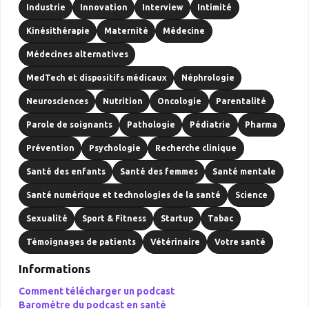
Industrie
Innovation
Interview
Intimité
Kinésithérapie
Maternité
Médecine
Médecines alternatives
MedTech et dispositifs médicaux
Néphrologie
Neurosciences
Nutrition
Oncologie
Parentalité
Parole de soignants
Pathologie
Pédiatrie
Pharma
Prévention
Psychologie
Recherche clinique
Santé des enfants
Santé des femmes
Santé mentale
Santé numérique et technologies de la santé
Science
Sexualité
Sport & Fitness
Startup
Tabac
Témoignages de patients
Vétérinaire
Votre santé
Informations
Comment télécharger un podcast
Baromètre du podcast en santé