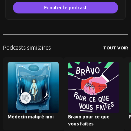
Ecouter le podcast
Podcasts similaires
TOUT VOIR
Médecin malgré moi
Bravo pour ce que
P
vous faites