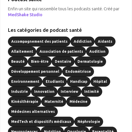
Enfin un site qui rassemble tous les podcasts santé. Créé par
MedShake Studio
Les catégories de podcast santé
Accompagnement des patients
Addiction
Aidants
Allaitement
Association de patients
Audition
Beauté
Bien-être
Dentaire
Dermatologie
Développement personnel
Endométriose
Environnement
Etudiants
Handicap
Hôpital
Industrie
Innovation
Interview
Intimité
Kinésithérapie
Maternité
Médecine
Médecines alternatives
MedTech et dispositifs médicaux
Néphrologie
Neurosciences
Nutrition
Oncologie
Parentalité