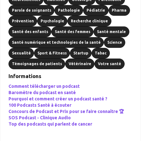
Parole de soignants
Pathologie
Pédiatrie
Pharma
Prévention
Psychologie
Recherche clinique
Santé des enfants
Santé des femmes
Santé mentale
Santé numérique et technologies de la santé
Science
Sexualité
Sport & Fitness
Startup
Tabac
Témoignages de patients
Vétérinaire
Votre santé
Informations
Comment télécharger un podcast
Baromètre du podcast en santé
Pourquoi et comment créer un podcast santé ?
100 Podcasts Santé à écouter
Concours de Podcast et Prix pour se faire connaître 🏆
SOS Podcast -
Clinique Audio
Top des podcasts qui parlent de cancer