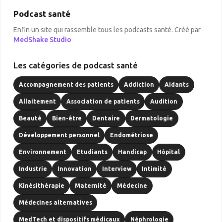
Podcast santé
Enfin un site qui rassemble tous les podcasts santé. Créé par
MedShake Studio
Les catégories de podcast santé
Accompagnement des patients
Addiction
Aidants
Allaitement
Association de patients
Audition
Beauté
Bien-être
Dentaire
Dermatologie
Développement personnel
Endométriose
Environnement
Etudiants
Handicap
Hôpital
Industrie
Innovation
Interview
Intimité
Kinésithérapie
Maternité
Médecine
Médecines alternatives
MedTech et dispositifs médicaux
Néphrologie