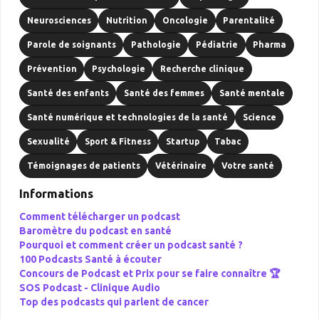
Neurosciences
Nutrition
Oncologie
Parentalité
Parole de soignants
Pathologie
Pédiatrie
Pharma
Prévention
Psychologie
Recherche clinique
Santé des enfants
Santé des femmes
Santé mentale
Santé numérique et technologies de la santé
Science
Sexualité
Sport & Fitness
Startup
Tabac
Témoignages de patients
Vétérinaire
Votre santé
Informations
Comment télécharger un podcast
Baromètre du podcast en santé
Pourquoi et comment créer un podcast santé ?
100 Podcasts Santé à écouter
Concours de Podcast et Prix pour se faire connaître 🏆
SOS Podcast -
Clinique Audio
Top des podcasts qui parlent de cancer