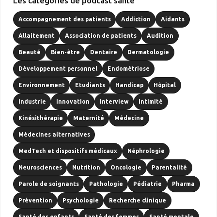
Les catégories de podcast santé
Accompagnement des patients
Addiction
Aidants
Allaitement
Association de patients
Audition
Beauté
Bien-être
Dentaire
Dermatologie
Développement personnel
Endométriose
Environnement
Etudiants
Handicap
Hôpital
Industrie
Innovation
Interview
Intimité
Kinésithérapie
Maternité
Médecine
Médecines alternatives
MedTech et dispositifs médicaux
Néphrologie
Neurosciences
Nutrition
Oncologie
Parentalité
Parole de soignants
Pathologie
Pédiatrie
Pharma
Prévention
Psychologie
Recherche clinique
Santé des enfants
Santé des femmes
Santé mentale