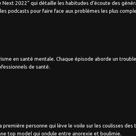
e Next 2022" qui détaille les habitudes d'écoute des génér
 les podcasts pour faire face aux problèmes les plus comple
ourisme en santé mentale. Chaque épisode aborde un troub
rofessionnels de santé.
 première personne qui lève le voile sur les coulisses des 
enne top model qui ondule entre anorexie et boulimie.