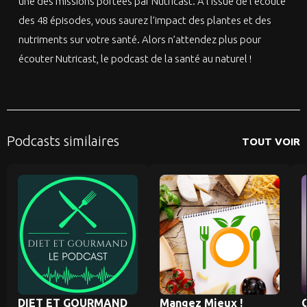
une des missions portées par Nutricast. À l’issue de l’écoute
des 48 épisodes, vous saurez l’impact des plantes et des
nutriments sur votre santé. Alors n’attendez plus pour
écouter Nutricast, le podcast de la santé au naturel !
Podcasts similaires
TOUT VOIR
DIET ET GOURMAND
Mangez Mieux !
C