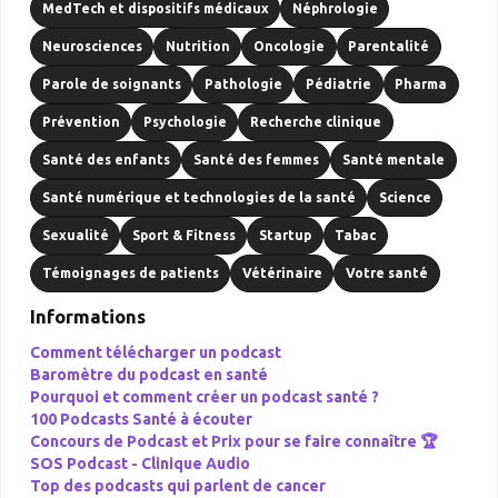
MedTech et dispositifs médicaux
Néphrologie
Neurosciences
Nutrition
Oncologie
Parentalité
Parole de soignants
Pathologie
Pédiatrie
Pharma
Prévention
Psychologie
Recherche clinique
Santé des enfants
Santé des femmes
Santé mentale
Santé numérique et technologies de la santé
Science
Sexualité
Sport & Fitness
Startup
Tabac
Témoignages de patients
Vétérinaire
Votre santé
Informations
Comment télécharger un podcast
Baromètre du podcast en santé
Pourquoi et comment créer un podcast santé ?
100 Podcasts Santé à écouter
Concours de Podcast et Prix pour se faire connaître 🏆
SOS Podcast -
Clinique Audio
Top des podcasts qui parlent de cancer