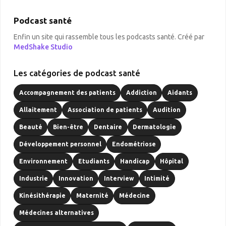
Podcast santé
Enfin un site qui rassemble tous les podcasts santé. Créé par
MedShake Studio
Les catégories de podcast santé
Accompagnement des patients
Addiction
Aidants
Allaitement
Association de patients
Audition
Beauté
Bien-être
Dentaire
Dermatologie
Développement personnel
Endométriose
Environnement
Etudiants
Handicap
Hôpital
Industrie
Innovation
Interview
Intimité
Kinésithérapie
Maternité
Médecine
Médecines alternatives