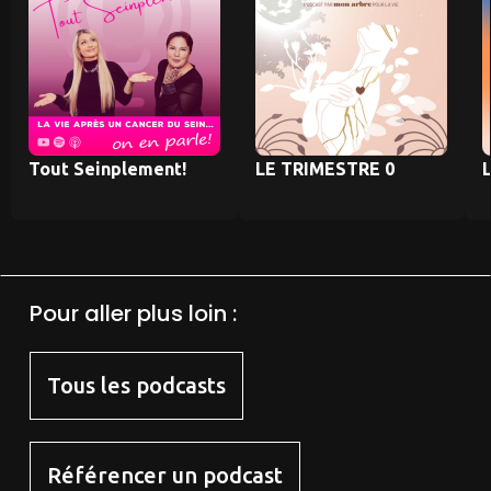
Tout Seinplement!
LE TRIMESTRE 0
L
Pour aller plus loin :
Tous les podcasts
Référencer un podcast