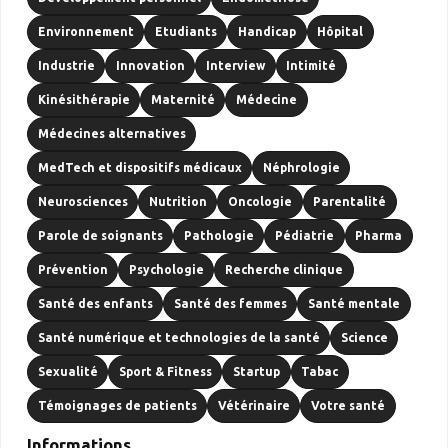
Environnement
Etudiants
Handicap
Hôpital
Industrie
Innovation
Interview
Intimité
Kinésithérapie
Maternité
Médecine
Médecines alternatives
MedTech et dispositifs médicaux
Néphrologie
Neurosciences
Nutrition
Oncologie
Parentalité
Parole de soignants
Pathologie
Pédiatrie
Pharma
Prévention
Psychologie
Recherche clinique
Santé des enfants
Santé des femmes
Santé mentale
Santé numérique et technologies de la santé
Science
Sexualité
Sport & Fitness
Startup
Tabac
Témoignages de patients
Vétérinaire
Votre santé
Informations